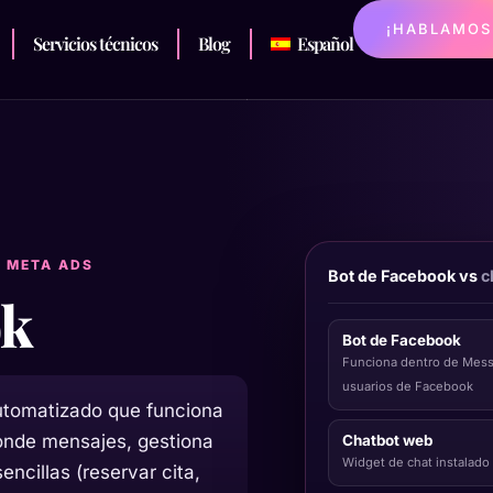
¡HABLAMOS
Servicios técnicos
Blog
Español
Y META ADS
Bot de Facebook vs
c
ok
Bot de Facebook
Funciona dentro de Mess
usuarios de Facebook
tomatizado que funciona
onde mensajes, gestiona
Chatbot web
Widget de chat instalado
ncillas (reservar cita,