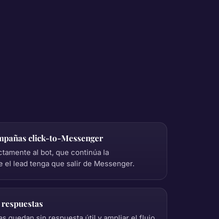
mpañas click-to-Messenger
ctamente al bot, que continúa la
 el lead tenga que salir de Messenger.
s respuestas
s quedan sin respuesta útil y ampliar el flujo