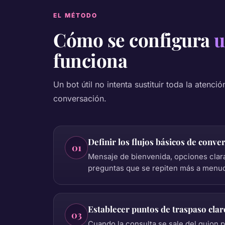
EL MÉTODO
Cómo se configura
u
funciona
Un bot útil no intenta sustituir toda la atenci
conversación.
Definir los flujos básicos de conve
01
Mensaje de bienvenida, opciones clara
preguntas que se repiten más a menu
Establecer puntos de traspaso cla
03
Cuando la consulta se sale del guion p