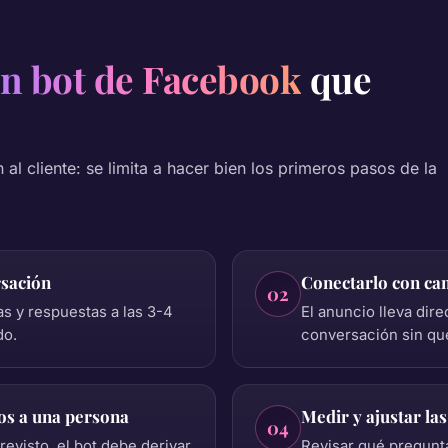
n bot de Facebook
que
ón al cliente: se limita a hacer bien los primeros pasos de la
rsación
Conectarlo con ca
02
s y respuestas a las 3-4
El anuncio lleva dire
do.
conversación sin que
ros a una persona
Medir y ajustar la
04
revisto, el bot debe derivar
Revisar qué pregunta