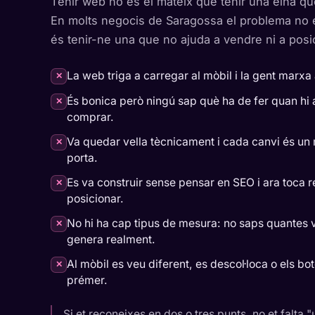
Tenir web no és el mateix que tenir una eina que 
En molts negocis de Saragossa el problema no 
és tenir-ne una que no ajuda a vendre ni a posi
La web triga a carregar al mòbil i la gent marxa
✕
És bonica però ningú sap què ha de fer quan hi a
✕
comprar.
Va quedar vella tècnicament i cada canvi és un 
✕
porta.
Es va construir sense pensar en SEO i ara toca r
✕
posicionar.
No hi ha cap tipus de mesura: no saps quantes v
✕
genera realment.
Al mòbil es veu diferent, es descol·loca o els bot
✕
prémer.
Si et reconeixes en dos o tres punts, no et falta