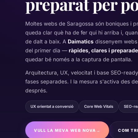
preparat per p
Moltes webs de Saragossa són boniques i pr
queda clar què ha de fer qui hi arriba i, quan 
de dalt a baix. A
Daimatics
dissenyem webs 
del primer dia —
ràpides, clares i preparad
quedar bé només a la captura de pantalla.
Arquitectura, UX, velocitat i base SEO-ready
fases separades. I la mesura s'activa des de
després.
UX orientat a conversió
Core Web Vitals
SEO-rea
VULL LA MEVA WEB NOVA
→
COM TR