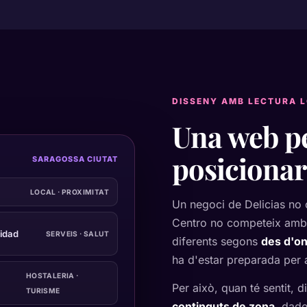
DISSENY AMB LECTURA 
Una web p
posiciona
SARAGOSSA CIUTAT
LOCAL · PROXIMITAT
Un negoci de Delicias no 
Centro no competeix amb 
idad
SERVEIS · SALUT
diferents segons
des d'on
ha d'estar preparada per 
HOSTALERIA ·
Per això, quan té sentit,
TURISME
continguts de zona
, dade