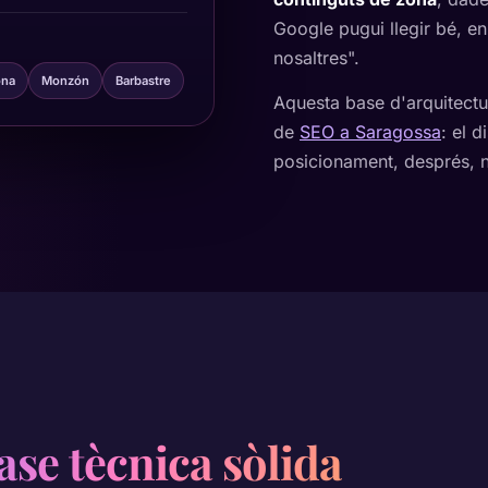
Google pugui llegir bé, e
nosaltres".
ona
Monzón
Barbastre
Aquesta base d'arquitectu
de
SEO a Saragossa
: el 
posicionament, després, n
se tècnica sòlida