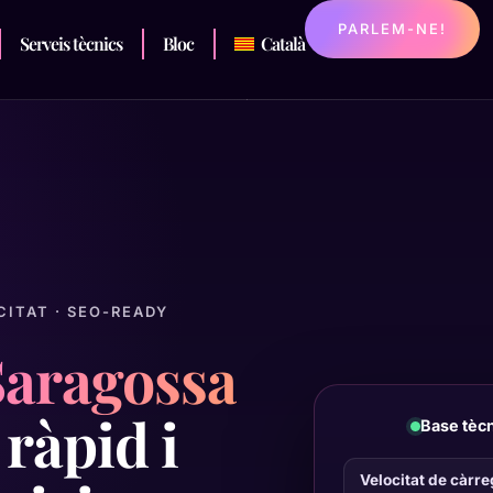
PARLEM-NE!
Serveis tècnics
Bloc
Català
OCITAT · SEO-READY
Saragossa
 ràpid i
Base tècn
Velocitat de càrre