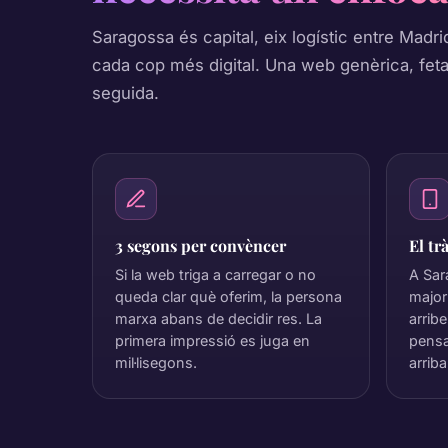
Saragossa és capital, eix logístic entre Madrid
cada cop més digital. Una web genèrica, feta
seguida.
3 segons per convèncer
El tr
Si la web triga a carregar o no
A Sar
queda clar què oferim, la persona
major
marxa abans de decidir res. La
arrib
primera impressió es juga en
pensa
mil·lisegons.
arriba