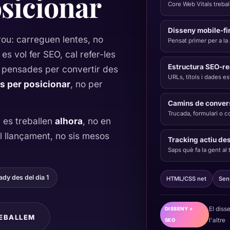
osicionar
Core Web Vitals trebal
Disseny mobile-fi
ou: carreguen lentes, no
Pensat primer per a la 
es vol fer SEO, cal refer-les
Estructura SEO-r
pensades per convertir des
URLs, títols i dades es
es per posicionar
, no per
Camins de convers
Trucada, formulari o 
 es treballen
alhora
, no en
l llançament, no sis mesos
Tracking actiu de
Saps què fa la gent al
dy des del dia 1
HTML/CSS net
Sen
El diss
DISSENY +
EBALLEM
l'altre
SEO