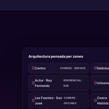
Arquitectura pensada per zones
Centro
Delicias
COMERÇ · SERVEIS
Actur · Rey
RESIDENCIAL ·
Univers
Fernando
B2B
Las Fuentes · San
Casco
COMERÇ ·
José
Històric
OFICINES