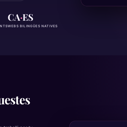
CA
·
ES
UNTS
WEBS BILINGÜES NATIVES
uestes