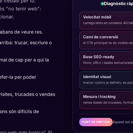
treballi per tu.
Diagnòstic ràp
és "no tenir web":
cionar.
Velocitat mòbil
carrega lenta en connexió 4G ha
 abans de veure res.
Camí de conversió
rriba: trucar, escriure o
el CTA principal no és visible se
Base SEO-ready
mal de cap per a qui la
títols, URLs i dades estructurade
efer-la per poder
Identitat visual
marca i colors ja definits, es po
isites, trucades o vendes
Mesura i tracking
sense dades de trucades, formul
ons són difícils de
Aquest sol 
PUNT DE PARTIDA
 "una web més bonica". Et