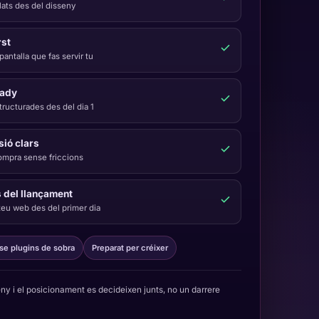
lats des del disseny
rst
pantalla que fas servir tu
eady
tructurades des del dia 1
ió clars
compra sense friccions
s del llançament
 teu web des del primer dia
se plugins de sobra
Preparat per créixer
eny i el posicionament es decideixen junts, no un darrere