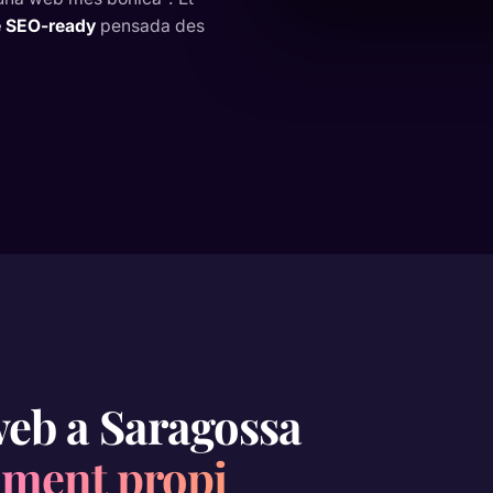
se SEO-ready
pensada des
web a Saragossa
ament propi