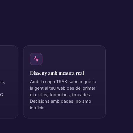
Disseny amb mesura real
as,
Amb la capa TRAK sabem què fa
la gent al teu web des del primer
EO
dia: clics, formularis, trucades.
Decisions amb dades, no amb
intuïció.