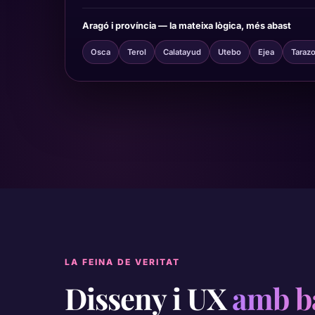
Aragó i província — la mateixa lògica, més abast
Osca
Terol
Calatayud
Utebo
Ejea
Taraz
LA FEINA DE VERITAT
Disseny i UX
amb ba