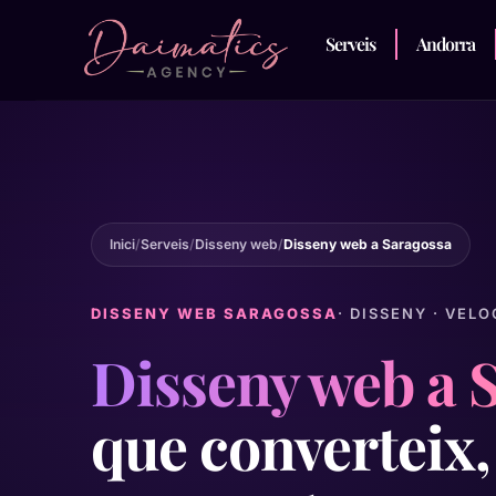
Serveis
Andorra
Inici
/
Serveis
/
Disseny web
/
Disseny web a Saragossa
DISSENY WEB SARAGOSSA
· DISSENY · VEL
Disseny web a 
que converteix,