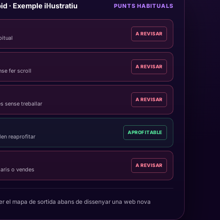
id · Exemple il·lustratiu
PUNTS HABITUALS
A REVISAR
bitual
A REVISAR
nse fer scroll
A REVISAR
s sense treballar
APROFITABLE
den reaprofitar
A REVISAR
aris o vendes
ser el mapa de sortida abans de dissenyar una web nova