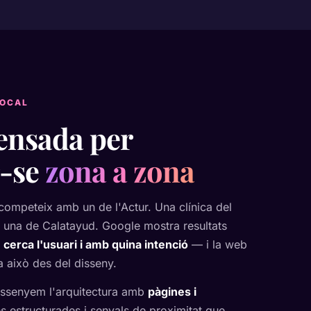
LOCAL
ensada per
r-se
zona a zona
competeix amb un de l'Actur. Una clínica del
una de Calatayud. Google mostra resultats
 cerca l'usuari i amb quina intenció
— i la web
a això des del disseny.
 dissenyem l'arquitectura amb
pàgines i
s estructurades i senyals de proximitat que