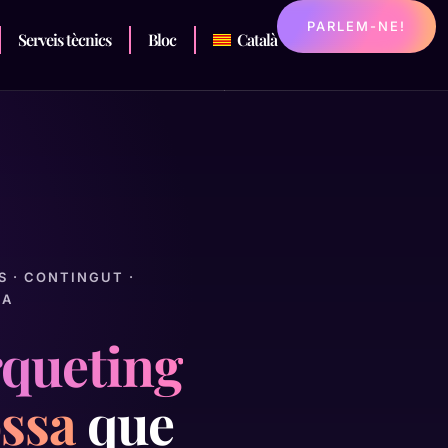
PARLEM-NE!
Serveis tècnics
Bloc
Català
DS · CONTINGUT ·
SA
queting
ossa
que