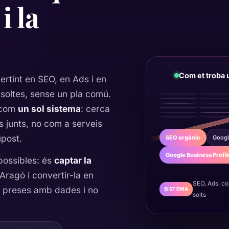
i la
Com et troba u
rtint en SEO, en Ads i en
soltes, sense un pla comú.
l com
un sol sistema
: cerca
ts junts, no com a serveis
post.
SEO orgànic
Googl
Google Business Profil
 possibles: és
captar la
'Aragó i convertir-la en
SEO, Ads, co
s preses amb dades i no
SISTEMA
solts