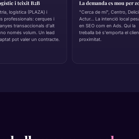
ogístic i teixit B2B
La demanda es mou per z
ria, logística (PLAZA) i
"Cerca de mí", Centro, Delici
is professionals: cerques i
Actur… La intenció local pes
nyes transaccionals d'alt
en SEO com en Ads. Qui la
, no només volum. Un lead
treballa bé s'emporta el clie
aptat pot valer un contracte.
proximitat.