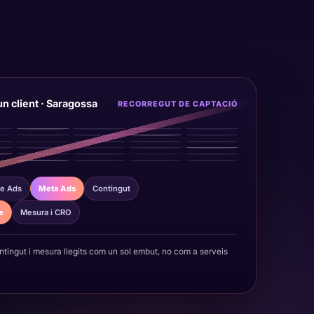
n client · Saragossa
RECORREGUT DE CAPTACIÓ
e Ads
Meta Ads
Contingut
e
Mesura i CRO
ntingut i mesura llegits com un sol embut, no com a serveis