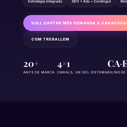
Estratègia integrada
SEO + Ads + Contingut
Mes
VULL CAPTAR MÉS DEMANDA A SARAGOSS
COM TREBALLEM
20
+
4
×
1
CA
·
ANYS DE MARCA
CANALS, UN SOL SISTEMA
BILINGÜE