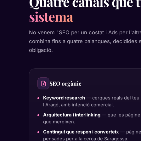
Quatre canals que 
sistema
No venem "SEO per un costat i Ads per l'altr
combina fins a quatre palanques, decidides s
obligació.
SEO orgànic
Keyword research
— cerques reals del teu 
l'Aragó, amb intenció comercial.
Arquitectura i interlinking
— que les pàgines
que mereixen.
Contingut que respon i converteix
— pàgines
pensades per a la cerca de Saragossa.