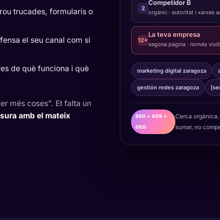
Competidor B
2
rou trucades, formularis o
orgànic · autoritat i xarxes 
La teva empresa
fensa el seu canal com si
12+
segona pàgina · només visib
es de què funciona i què
marketing digital zaragoza
gestión redes zaragoza
[se
fer més coses". Et falta un
sura amb el mateix
Cerca orgànica, 
SEO + ADS +
sumar, no compe
GEO