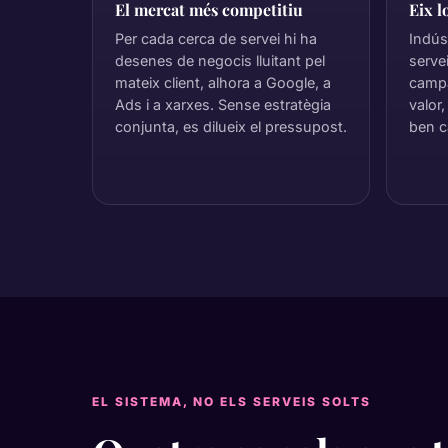
El mercat més competitiu
Eix l
Per cada cerca de servei hi ha
Indúst
desenes de negocis lluitant pel
serve
mateix client, alhora a Google, a
campa
Ads i a xarxes. Sense estratègia
valor
conjunta, es dilueix el pressupost.
ben c
EL SISTEMA, NO ELS SERVEIS SOLTS