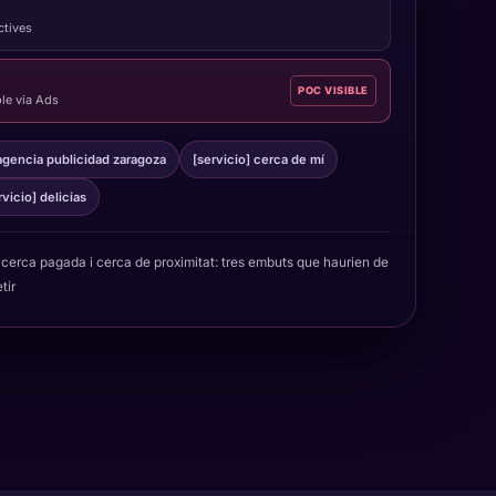
actives
POC VISIBLE
le via Ads
agencia publicidad zaragoza
[servicio] cerca de mí
rvicio] delicias
cerca pagada i cerca de proximitat: tres embuts que haurien de
tir