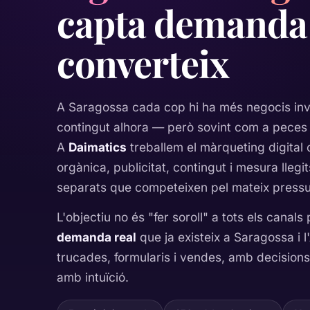
capta demanda 
converteix
A Saragossa cada cop hi ha més negocis inve
contingut alhora — però sovint com a peces 
A
Daimatics
treballem el màrqueting digita
orgànica, publicitat, contingut i mesura llegi
separats que competeixen pel mateix pressu
L'objectiu no és "fer soroll" a tots els canals
demanda real
que ja existeix a Saragossa i l
trucades, formularis i vendes, amb decision
amb intuïció.