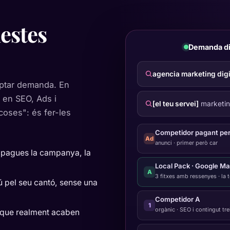
estes
Demanda dig
agencia marketing digi
captar demanda. En
 en SEO, Ads i
[el teu servei]
marketing
coses": és fer-les
Competidor pagant per 
Ad
anunci · primer però car
 apagues la campanya, la
Local Pack · Google M
A
3 fitxes amb ressenyes · la 
ú pel seu cantó, sense una
Competidor A
1
orgànic · SEO i contingut tre
s que realment acaben