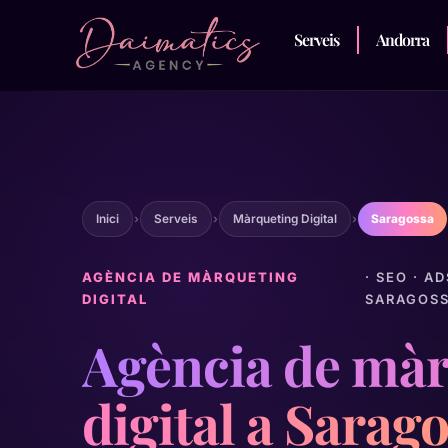
Serveis
Andorra
Inici
›
Serveis
›
Màrqueting Digital
›
Saragossa
AGÈNCIA DE MÀRQUETING
· SEO · A
DIGITAL
SARAGOS
Agència de màr
digital a Sarag