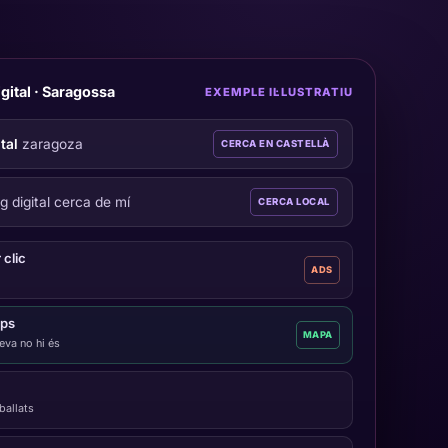
ital · Saragossa
EXEMPLE IL·LUSTRATIU
tal
zaragoza
CERCA EN CASTELLÀ
 digital cerca de mí
CERCA LOCAL
clic
ADS
aps
MAPA
teva no hi és
ballats