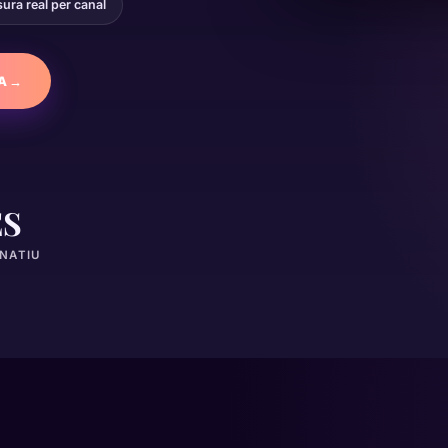
ura real per canal
A
→
ES
 NATIU