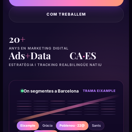
COM TREBALLEM
20
+
ANYS EN MARKETING DIGITAL
Ads
+
Data
CA
·
ES
ESTRATÈGIA I TRACKING REAL
BILINGÜE NATIU
On segmentes a Barcelona
TRAMA EIXAMPLE
Eixample
Gràcia
Poblenou · 22@
Sants