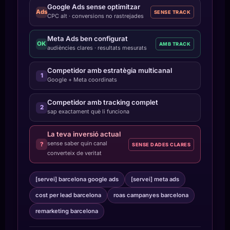
Google Ads sense optimitzar
Ads
SENSE TRACK
CPC alt · conversions no rastrejades
Meta Ads ben configurat
OK
AMB TRACK
audiències clares · resultats mesurats
Competidor amb estratègia multicanal
1
Google + Meta coordinats
Competidor amb tracking complet
2
sap exactament què li funciona
La teva inversió actual
sense saber quin canal
?
SENSE DADES CLARES
converteix de veritat
[servei] barcelona google ads
[servei] meta ads
cost per lead barcelona
roas campanyes barcelona
remarketing barcelona