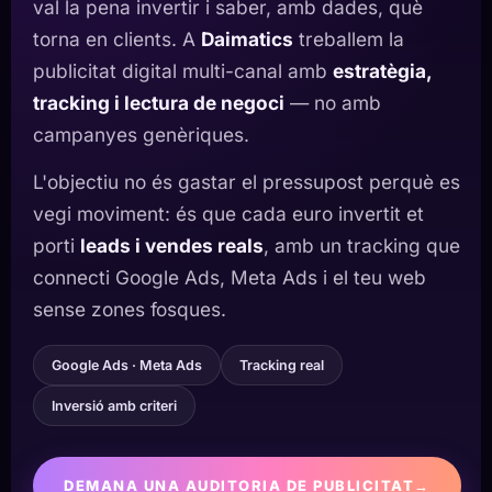
val la pena invertir i saber, amb dades, què
torna en clients. A
Daimatics
treballem la
publicitat digital multi-canal amb
estratègia,
tracking i lectura de negoci
— no amb
campanyes genèriques.
L'objectiu no és gastar el pressupost perquè es
vegi moviment: és que cada euro invertit et
porti
leads i vendes reals
, amb un tracking que
connecti Google Ads, Meta Ads i el teu web
sense zones fosques.
Google Ads · Meta Ads
Tracking real
Inversió amb criteri
DEMANA UNA AUDITORIA DE PUBLICITAT
→