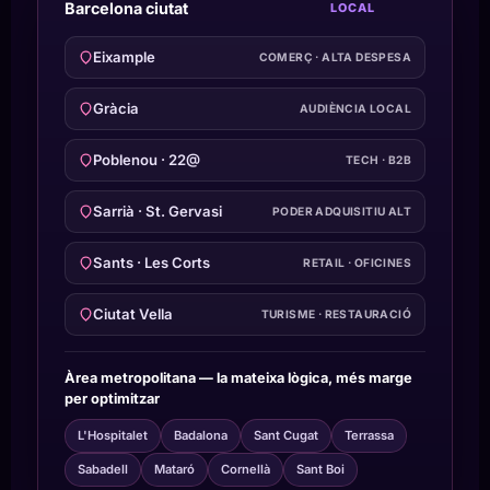
Barcelona ciutat
LOCAL
Eixample
COMERÇ · ALTA DESPESA
Gràcia
AUDIÈNCIA LOCAL
Poblenou · 22@
TECH · B2B
Sarrià · St. Gervasi
PODER ADQUISITIU ALT
Sants · Les Corts
RETAIL · OFICINES
Ciutat Vella
TURISME · RESTAURACIÓ
Àrea metropolitana — la mateixa lògica, més marge
per optimitzar
L'Hospitalet
Badalona
Sant Cugat
Terrassa
Sabadell
Mataró
Cornellà
Sant Boi