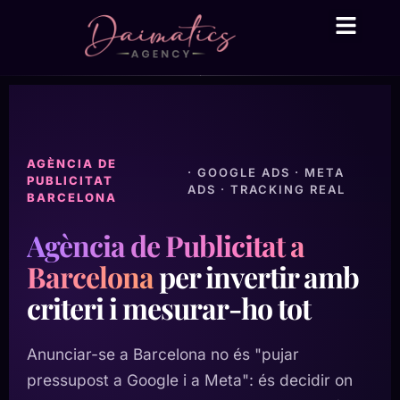
Daima Business AI
Serveis tècnic
● En línia
AGÈNCIA DE
· GOOGLE ADS · META
PUBLICITAT
ADS · TRACKING REAL
BARCELONA
Agència de Publicitat a
Barcelona
per invertir amb
criteri i mesurar-ho tot
Anunciar-se a Barcelona no és "pujar
pressupost a Google i a Meta": és decidir on