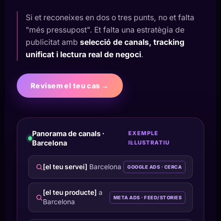
Si et reconeixes en dos o tres punts, no et falta
"més pressupost". Et falta una estratègia de
publicitat amb
selecció de canals, tracking
unificat i lectura real de negoci
.
Revisem el teu cas →
Panorama de canals ·
EXEMPLE
Barcelona
IL·LUSTRATIU
[el teu servei]
Barcelona
GOOGLE ADS · CERCA
[el teu producte]
a
META ADS · FEED/STORIES
Barcelona