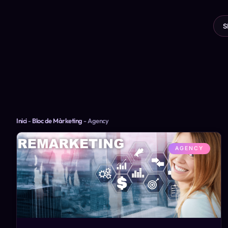
S
Inici
-
Bloc de Màrketing
-
Agency
AGENCY