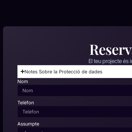
Reserv
El teu projecte és 
Notes Sobre la Protecció de dades
Nom
Telèfon
Assumpte