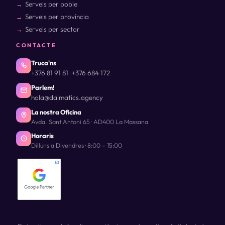
Serveis per poble
Serveis per província
Serveis per sector
CONTACTE
Truca'ns
+376 81 91 81
+376 684 172
·
Parlem!
hola@daimatics.agency
La nostra Oficina
Avda. Sant Antoni 65 · AD400 La Massana
Horaris
Dilluns a Divendres · 8:00 – 15:00