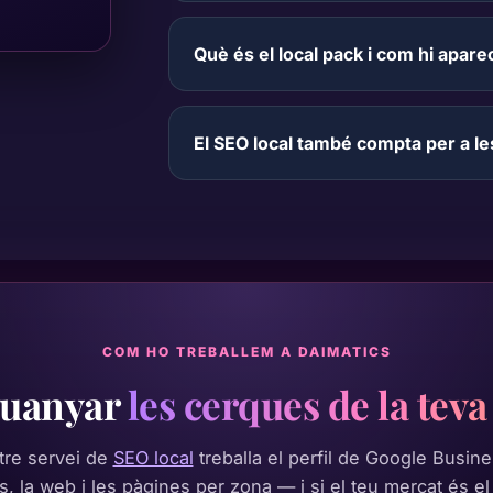
Què és el local pack i com hi apare
El SEO local també compta per a l
COM HO TREBALLEM A DAIMATICS
guanyar
les cerques de la tev
tre servei de
SEO local
treballa el perfil de Google Busine
, la web i les pàgines per zona — i si el teu mercat és el 