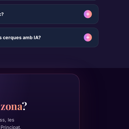
c?
es cerques amb IA?
a zona
?
ss, les
Principat,