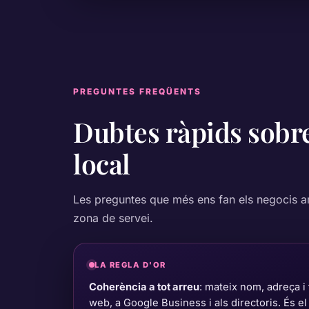
PREGUNTES FREQÜENTS
Dubtes ràpids sobr
local
Les preguntes que més ens fan els negocis a
zona de servei.
LA REGLA D'OR
Coherència a tot arreu
: mateix nom, adreça i 
web, a Google Business i als directoris. És e