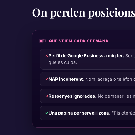
On perden posicion
EL QUE VEIEM CADA SETMANA
✗
Perfil de Google Business a mig fer.
Sense
que es cuida.
✗
NAP incoherent.
Nom, adreça o telèfon di
✗
Ressenyes ignorades.
No demanar-les mai
✓
Una pàgina per servei i zona.
"Fisioteràp