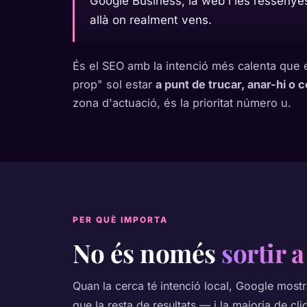
Google Business, la web i les ressenyes
allà on realment vens.
És el SEO amb la intenció més calenta que e
prop" sol estar
a punt de trucar, anar-hi o 
zona d'actuació, és la prioritat número u.
PER QUÈ IMPORTA
No és només
sortir 
Quan la cerca té intenció local, Google most
que la resta de resultats — i la majoria de cl