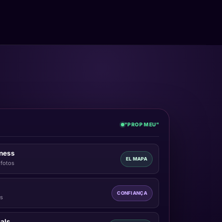
"PROP MEU"
iness
EL MAPA
, fotos
CONFIANÇA
es
als