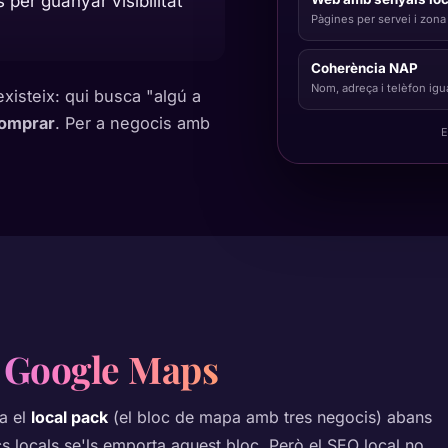
 per guanyar visibilitat
Pàgines per servei i zona
Coherència NAP
Nom, adreça i telèfon igua
xisteix: qui busca "algú a
comprar
. Per a negocis amb
E
a Google Maps
ra el
local pack
(el bloc de mapa amb tres negocis) abans
ics locals se'ls emporta aquest bloc. Però el SEO local no