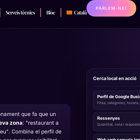
PARLEM-NE!
Serveis tècnics
Bloc
Català
Cerca local en acció
Perfil de Google Bus
Fitxa,
categories
, horaris
ionament que fa que un
Ressenyes
seva zona
: "restaurant a
Quantitat, nota i respost
meu". Combina el perfil de
Web amb senyals loc