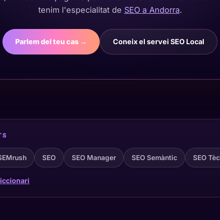
tenim l'especialitat de
SEO a Andorra
.
Parlem del teu cas →
Coneix el servei SEO Local
TS
SEMrush
SEO
SEO Manager
SEO Semàntic
SEO Tèc
iccionari