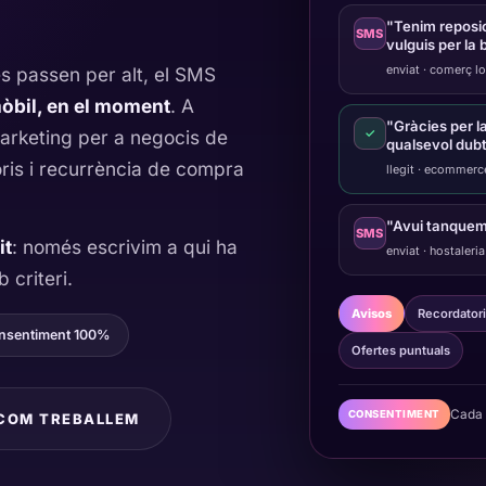
"Tenim reposic
SMS
vulguis per la 
enviat · comerç lo
s passen per alt, el SMS
mòbil, en el moment
. A
"Gràcies per l
keting per a negocis de
✓
qualsevol dub
ris i recurrència de compra
llegit · ecommerc
"Avui tanquem
SMS
it
: només escrivim a qui ha
enviat · hostaleria
 criteri.
Avisos
Recordatori
nsentiment 100%
Ofertes puntuals
Cada 
CONSENTIMENT
COM TREBALLEM