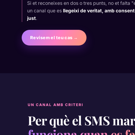
Si et reconeixes en dos o tres punts, no et falta "
un canal que es
llegeixi de veritat, amb consen
just
.
Revisem el teu cas →
UN CANAL AMB CRITERI
Per què el SMS mar
funciona quan es fa