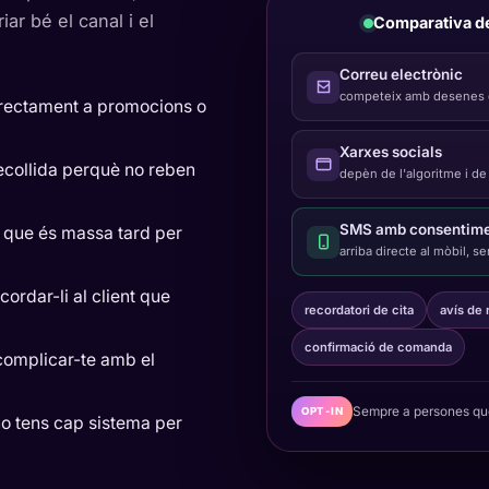
ar bé el canal i el
Comparativa de 
Correu electrònic
competeix amb desenes de
irectament a promocions o
Xarxes socials
 recollida perquè no reben
depèn de l'algoritme i de
SMS amb consentim
s que és massa tard per
arriba directe al mòbil, s
rdar-li al client que
recordatori de cita
avís de 
confirmació de comanda
complicar-te amb el
Sempre a persones que
OPT-IN
no tens cap sistema per