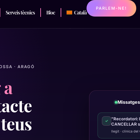
PARLEM-NE!
Serveis tècnics
Bloc
Català
GOSSA · ARAGÓ
 a
tacte
Missatges 
 teus
"Recordatori: 
✓
CANCEL·LAR si 
llegit · clínica de