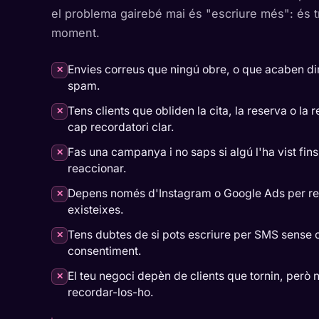
el problema gairebé mai és "escriure més": és tri
moment.
Envies correus que ningú obre, o que acaben d
✕
spam.
Tens clients que obliden la cita, la reserva o la
✕
cap recordatori clar.
Fas una campanya i no saps si algú l'ha vist fin
✕
reaccionar.
Depens només d'Instagram o Google Ads per reco
✕
existeixes.
Tens dubtes de si pots escriure per SMS sense 
✕
consentiment.
El teu negoci depèn de clients que tornin, però 
✕
recordar-los-ho.