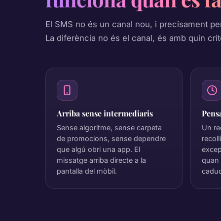
El SMS no és un canal nou, i precisament per
La diferència no és el canal, és amb quin criter
Arriba sense intermediaris
Pensa
Sense algoritme, sense carpeta
Un re
de promocions, sense dependre
recol
que algú obri una app. El
excep
missatge arriba directe a la
quan 
pantalla del mòbil.
caduc