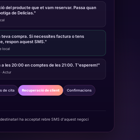
ió del producte que et vam reservar. Passa quan
botiga de Delicias."
cal
a teva compra. Si necessites factura o tens
te, respon aquest SMS."
e local
 a les 20:00 en comptes de les 21:00. T'esperem!"
 · Actur
s de cita
Recuperació de client
Confirmacions
destinatari ha acceptat rebre SMS d'aquest negoci