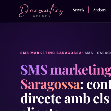
Serveis
Andorra
SMS MARKETING SARAGOSSA
· SMS · SARA
SMS marketing
Saragossa
: con
directe amb els