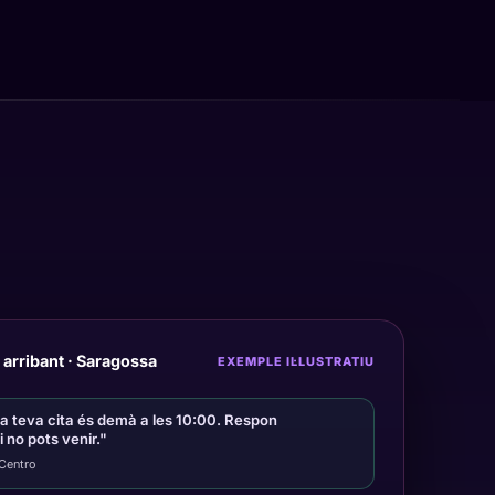
arribant · Saragossa
EXEMPLE IL·LUSTRATIU
la teva cita és demà a les 10:00. Respon
no pots venir."
l Centro