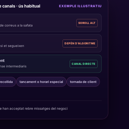
canals · ús habitual
EXEMPLE IL·LUSTRATIU
SOROLL ALT
 correus a la safata
DEPÈN D'ALGORITME
 si et segueixen
ent
CANAL DIRECTE
ense intermediaris
recollida
tancament o horari especial
tornada de client
 han acceptat rebre missatges del negoci