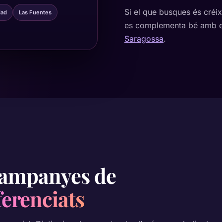
Si el que busques és créix
dad
Las Fuentes
es complementa bé amb el
Saragossa
.
 campanyes de
ferenciats