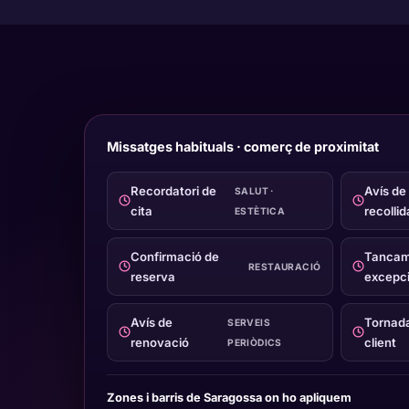
Missatges habituals · comerç de proximitat
Recordatori de
Avís de
SALUT ·
cita
recollid
ESTÈTICA
Confirmació de
Tancam
RESTAURACIÓ
reserva
excepci
Avís de
Tornad
SERVEIS
renovació
client
PERIÒDICS
Zones i barris de Saragossa on ho apliquem