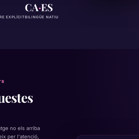
CA
·
ES
E EXPLÍCIT
BILINGÜE NATIU
TS
uestes
tge no els arriba
x per l'atenció,