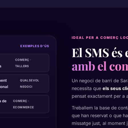
IDEAL PER A COMERÇ LO
EXEMPLES D'ÚS
El SMS és 
amb el com
COMERÇ ·
a
TALLERS
Un negoci de barri de Sar
ent
QUALSEVOL
onal
NEGOCI
necessita que
els seus cl
pensat exactament per a a
a de
COMERÇ ·
Treballem la base de cont
ECOMMERCE
que han reservat o que ha
missatge just, al moment