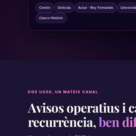
Centro
Delicias
Actur · Rey Fernando
Universi
Casco Històric
DOS USOS, UN MATEIX CANAL
Avisos operatius i
recurrència,
ben di