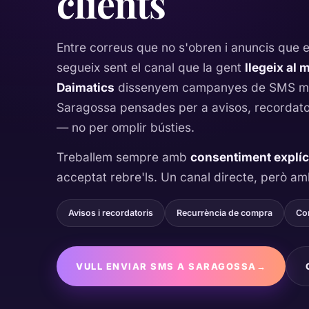
clients
Entre correus que no s'obren i anuncis que e
segueix sent el canal que la gent
llegeix al 
Daimatics
dissenyem campanyes de SMS mar
Saragossa pensades per a avisos, recordato
— no per omplir bústies.
Treballem sempre amb
consentiment explíc
acceptat rebre'ls. Un canal directe, però amb
Avisos i recordatoris
Recurrència de compra
Co
VULL ENVIAR SMS A SARAGOSSA
→