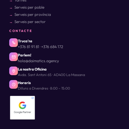
Tarifes
Serveis per poble
Serveis per província
Serveis per sector
CONTACTE
Truca'ns
+376 81 91 81
+376 684 172
·
Parlem!
hola@daimatics.agency
La nostra Oficina
Avda. Sant Antoni 65 · AD400 La Massana
Horaris
Dilluns a Divendres · 8:00 – 15:00