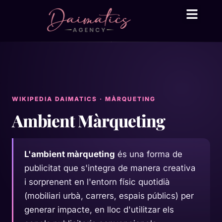
Daima Business AI
Serveis tècnic
● En línia
WIKIPEDIA DAIMATICS · MÀRQUETING
Ambient Màrqueting
L'ambient màrqueting
és una forma de
publicitat que s'integra de manera creativa
i sorprenent en l'entorn físic quotidià
(mobiliari urbà, carrers, espais públics) per
generar impacte, en lloc d'utilitzar els