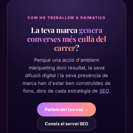
COM HO TREBALLEM A DAIMATICS
La teva marca
genera
converses més enllà del
carrer
?
Perquè una acció d'ambient
màrqueting doni resultat, la seva
difusió digital i la seva presència de
marca han d'estar ben construïdes de
fons, dins de cada estratègia de
SEO
.
Parlem del teu cas →
Coneix el servei SEO