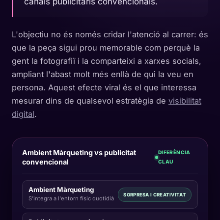
canals publicitaris convencionals.
L'objectiu no és només cridar l'atenció al carrer: és
que la peça sigui prou memorable com perquè la
gent la fotografiï i la comparteixi a xarxes socials,
ampliant l'abast molt més enllà de qui la veu en
persona. Aquest efecte viral és el que interessa
mesurar dins de qualsevol estratègia de
visibilitat
digital
.
Ambient Màrqueting vs publicitat
DIFERÈNCIA
convencional
CLAU
Ambient Màrqueting
SORPRESA I CREATIVITAT
S'integra a l'entorn físic quotidià