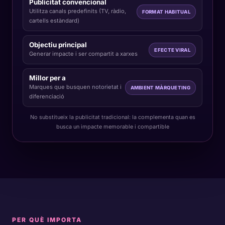
Publicitat convencional
Utilitza canals predefinits (TV, ràdio,
FORMAT HABITUAL
cartells estàndard)
Objectiu principal
EFECTE VIRAL
Generar impacte i ser compartit a xarxes
Millor per a
Marques que busquen
notorietat
i
AMBIENT MÀRQUETING
diferenciació
No substitueix la publicitat tradicional: la complementa quan es
busca un impacte memorable i compartible
PER QUÈ IMPORTA