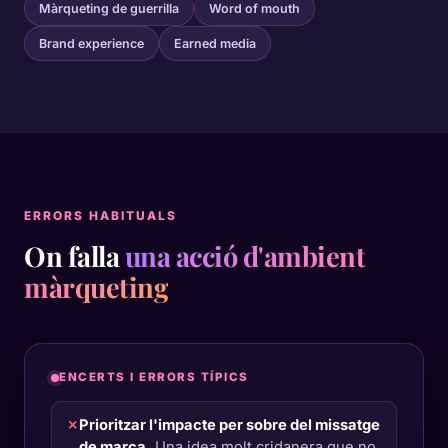
Màrqueting de guerrilla
Word of mouth
Brand experience
Earned media
ERRORS HABITUALS
On falla
una acció d'ambient
màrqueting
ENCERTS I ERRORS TÍPICS
✗
Prioritzar l'impacte per sobre del missatge
de marca.
Una idea molt cridanera que no