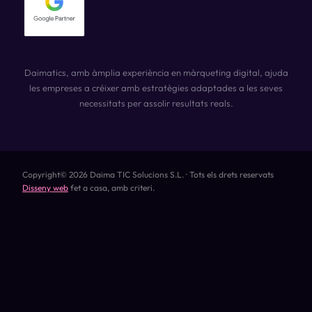
Daimatics, amb àmplia experiència en màrqueting digital, ajuda
les empreses a créixer amb estratègies adaptades a les seves
necessitats per assolir resultats reals.
Copyright© 2026 Daima TIC Solucions S.L. · Tots els drets reservats
Disseny web
fet a casa, amb criteri.