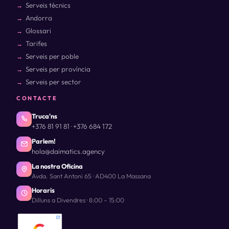
Serveis tècnics
Andorra
Glossari
Tarifes
Serveis per poble
Serveis per província
Serveis per sector
CONTACTE
Truca'ns
+376 81 91 81
+376 684 172
·
Parlem!
hola@daimatics.agency
La nostra Oficina
Avda. Sant Antoni 65 · AD400 La Massana
Horaris
Dilluns a Divendres · 8:00 – 15:00