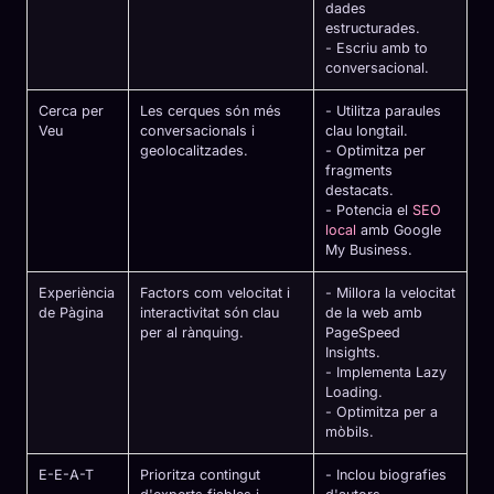
dades
estructurades.
- Escriu amb to
conversacional.
Cerca per
Les cerques són més
- Utilitza paraules
Veu
conversacionals i
clau longtail.
geolocalitzades.
- Optimitza per
fragments
destacats.
- Potencia el
SEO
local
amb Google
My Business.
Experiència
Factors com velocitat i
- Millora la velocitat
de Pàgina
interactivitat són clau
de la web amb
per al rànquing.
PageSpeed
Insights.
- Implementa Lazy
Loading.
- Optimitza per a
mòbils.
E-E-A-T
Prioritza contingut
- Inclou biografies