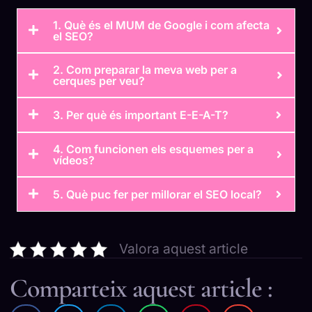
1. Què és el MUM de Google i com afecta
el SEO?
2. Com preparar la meva web per a
cerques per veu?
3. Per què és important E-E-A-T?
4. Com funcionen els esquemes per a
vídeos?
5. Què puc fer per millorar el SEO local?
Valora aquest article
Comparteix aquest article :