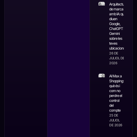
Arquitectura
de marca
amb IA: què
diuen
Google,
ChatGPT i
Gemini
sobre les
teves
ubicacions
26 DE
JULIOL DE
2026
AI Max a
Shopping:
què és i
com no
perdre el
control
del
compte
25 DE
JULIOL
DE 2026