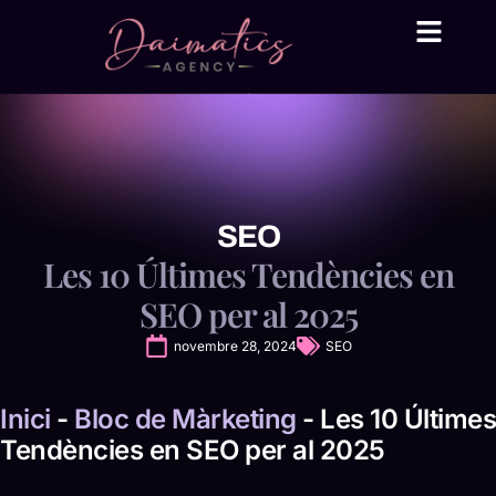
Daima Business AI
Serveis tècnic
● En línia
SEO
Les 10 Últimes Tendències en
SEO per al 2025
novembre 28, 2024
SEO
Inici
-
Bloc de Màrketing
-
Les 10 Últimes
Tendències en SEO per al 2025