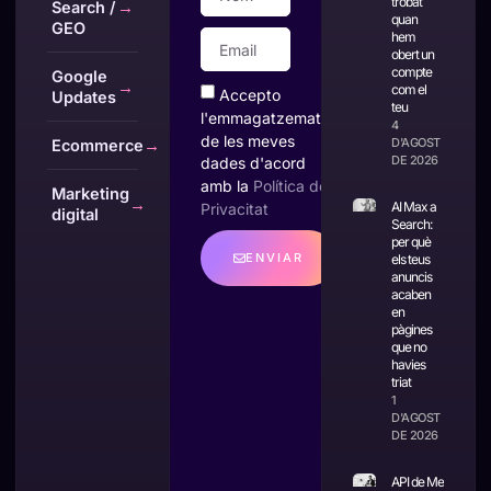
trobat
Search /
→
quan
GEO
hem
obert un
compte
Google
→
com el
Accepto
Updates
teu
l'emmagatzematge
4
de les meves
D'AGOST
Ecommerce
→
DE 2026
dades d'acord
amb la
Política de
Marketing
→
AI Max a
Privacitat
digital
Search:
per què
ENVIAR
els teus
anuncis
acaben
en
pàgines
que no
havies
triat
1
D'AGOST
DE 2026
API de Meta