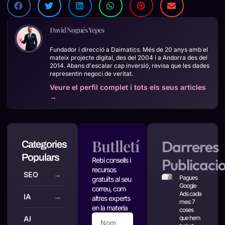
David Nogués Yepes
Fundador i direcció a Daimatics. Més de 20 anys amb el
mateix projecte digital, des del 2004 i a Andorra des del
2014. Abans d'escalar cap inversió, revisa que les dades
representin negoci de veritat.
Veure el perfil complet i tots els seus articles
→
Butlletí
Darreres
Categories
Populars
Publicaci
Rebi consells i
recursos
SEO
→
Pagues
gratuïts al seu
Google
correu, com
Ads cada
IA
→
altres experts
mes: 7
en la materia
coses
que hem
AI