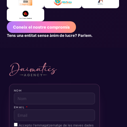
Coneix el nostre compromís
Tens una entitat sense ànim de lucre? Parlem.
NOM
EMAIL
Accepto l'emmagatzematge de les meves dades