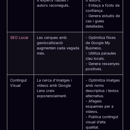
d'experts fiables i
d'autors.
autors reconeguts.
- Enllaça a fonts de
confiança.
- Genera estudis de
cas i guies
detallades.
SEO Local
Les cerques amb
- Optimitza fitxes
geolocalització
de Google My
augmenten cada vegada
Business.
més.
- Utilitza paraules
clau locals.
- Genera ressenyes
positives.
Contingut
La cerca d'imatges i
- Optimitza imatges
Visual
vídeos amb Google
amb noms
Lens creix
descriptius i textos
exponencialment.
alternatius.
- Afegeix
esquemes per a
vídeos.
- Publica contingut
visual d’alta
qualitat.