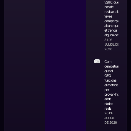
v26.0: què
has de
revisar a les
teves
campanyes
abans que
et trenqui
alguna cosa
31 DE
JULIOL DE
2026
Com
demostrar
que el
GEO
funciona:
el mètode
per
provar-ho
amb
dades
reals
26 DE
JULIOL
DE 2026