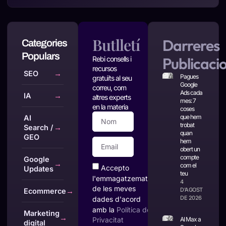
Butlletí
Darreres
Categories
Populars
Publicaci
Rebi consells i
recursos
SEO
→
Pagues
gratuïts al seu
Google
correu, com
Ads cada
IA
→
altres experts
mes: 7
en la materia
coses
que hem
AI
trobat
Search /
→
quan
GEO
hem
obert un
compte
Google
→
com el
Accepto
Updates
teu
l'emmagatzematge
4
de les meves
D'AGOST
Ecommerce
→
DE 2026
dades d'acord
amb la
Política de
Marketing
→
AI Max a
Privacitat
digital