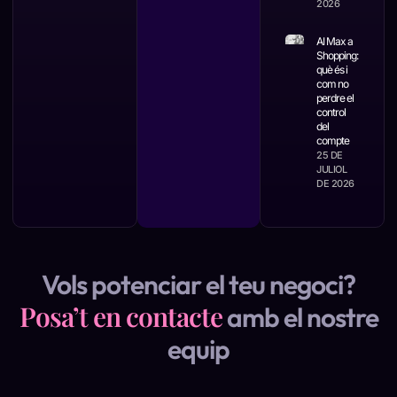
2026
AI Max a
Shopping:
què és i
com no
perdre el
control
del
compte
25 DE
JULIOL
DE 2026
Vols potenciar el teu negoci?
Posa’t en contacte
amb el nostre
equip