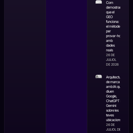
Com
demostrar
que el
GEO
funciona:
el mètode
per
provar-ho
amb
dades
reals
26 DE
JULIOL
DE 2026
Arquitectura
de marca
amb IA: què
diuen
Google,
ChatGPT i
Gemini
sobre les
teves
ubicacions
26 DE
JULIOL DE