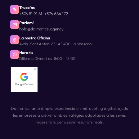
Truca'ns
+376 81 91 81
+376 684 172
·
Parlem!
hola@daimatics.agency
La nostra Oficina
Avda. Sant Antoni 65 · AD400 La Massana
Horaris
Dilluns a Divendres · 8:00 – 15:00
Daimatics, amb àmplia experiència en màrqueting digital, ajuda
les empreses a créixer amb estratègies adaptades a les seves
necessitats per assolir resultats reals.