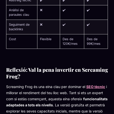
Rastreig tècnic
✔️
✔️
✔️
Anàlisi de
❌
✔️
✔️
paraules clau
Seguiment de
❌
✔️
✔️
backlinks
Cost
Flexible
Des de
Des de
120€/mes
99€/mes
Reflexió: Val la pena invertir en Screaming
Frog?
Screaming Frog és una eina clau per dominar el
SEO tècnic
i
millorar el rendiment del teu lloc web. Tant si ets un expert
com si estàs començant, aquesta eina ofereix
funcionalitats
adaptades a tots els nivells
. La versió gratuïta et permetrà
explorar les seves capacitats inicials, mentre que la versió