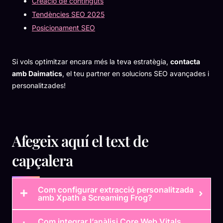
Creació de continguts
Tendències SEO 2025
Posicionament SEO
Si vols optimitzar encara més la teva estratègia,
contacta
amb Daimatics
, el teu partner en solucions SEO avançades i
personalitzades!
Afegeix aquí el text de
capçalera
Com configurar extracció personalitzada
amb Xpath a Screaming Frog?
Com integrar l’anàlisi Core Web Vitals