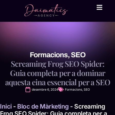
Daima Business AI
Serveis tècnic
● En línia
Formacions
,
SEO
Screaming Frog SEO Spider:
Guia completa per a dominar
aquesta eina essencial per a SEO
desembre 6, 2024
Formacions
,
SEO
Inici
-
Bloc de Màrketing
-
Screaming
Frog SEO Spider: Guia completa per a