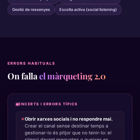
Gestió de ressenyes
Escolta activa (social listening)
ERRORS HABITUALS
On falla
el màrqueting 2.0
ENCERTS I ERRORS TÍPICS
✗
Obrir xarxes socials i no respondre mai.
Crear el canal sense destinar temps a
gestionar-lo és pitjor que no tenir-lo: el
silenci davant preguntes o queixes es