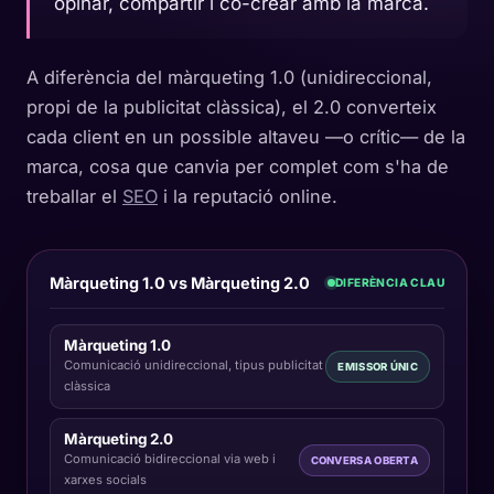
opinar, compartir i co-crear amb la marca.
A diferència del màrqueting 1.0 (unidireccional,
propi de la publicitat clàssica), el 2.0 converteix
cada client en un possible altaveu —o crític— de la
marca, cosa que canvia per complet com s'ha de
treballar el
SEO
i la reputació online.
Màrqueting 1.0 vs Màrqueting 2.0
DIFERÈNCIA CLAU
Màrqueting 1.0
Comunicació unidireccional, tipus publicitat
EMISSOR ÚNIC
clàssica
Màrqueting 2.0
Comunicació bidireccional via web i
CONVERSA OBERTA
xarxes socials