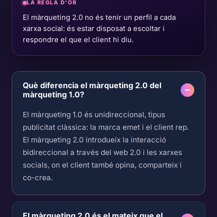
LA REGLA D'OR
El màrqueting 2.0 no és tenir un perfil a cada
xarxa social: és estar disposat a escoltar i
respondre el que el client hi diu.
Què diferencia el màrqueting 2.0 del
màrqueting 1.0?
El màrqueting 1.0 és unidireccional, tipus
publicitat clàssica: la marca emet i el client rep.
El màrqueting 2.0 introdueix la interacció
bidireccional a través del web 2.0 i les xarxes
socials, on el client també opina, comparteix i
co-crea.
El màrqueting 2.0 és el mateix que el