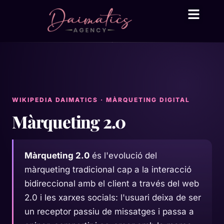
Daima Business AI
Serveis tècnic
● En línia
WIKIPEDIA DAIMATICS · MÀRQUETING DIGITAL
Màrqueting 2.0
Màrqueting 2.0
és l'evolució del
màrqueting tradicional cap a la interacció
bidireccional amb el client a través del web
2.0 i les xarxes socials: l'usuari deixa de ser
un receptor passiu de missatges i passa a