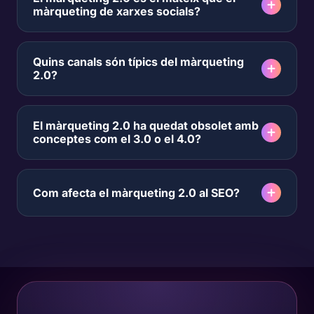
màrqueting de xarxes socials?
Quins canals són típics del màrqueting
2.0?
El màrqueting 2.0 ha quedat obsolet amb
conceptes com el 3.0 o el 4.0?
Com afecta el màrqueting 2.0 al SEO?