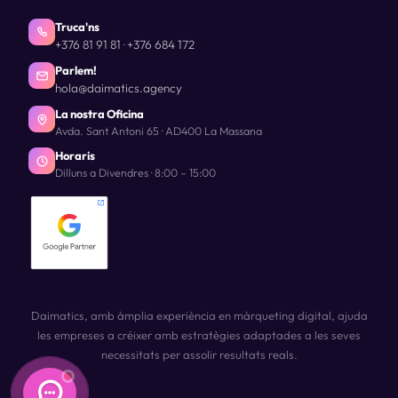
Truca'ns
+376 81 91 81
+376 684 172
·
Parlem!
hola@daimatics.agency
La nostra Oficina
Avda. Sant Antoni 65 · AD400 La Massana
Horaris
Dilluns a Divendres · 8:00 – 15:00
Daimatics, amb àmplia experiència en màrqueting digital, ajuda
les empreses a créixer amb estratègies adaptades a les seves
necessitats per assolir resultats reals.