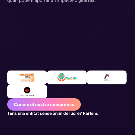
quan podem aportar un impacte digital real.
Coneix el nostre compromís
Tens una entitat sense ànim de lucre? Parlem.