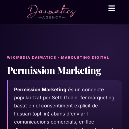
Daima Business AI
Serveis tècnic
● En línia
WIKIPEDIA DAIMATICS · MÀRQUETING DIGITAL
Permission Marketing
Permission Marketing
és un concepte
popularitzat per Seth Godin: fer màrqueting
basat en el consentiment explícit de
l'usuari (opt-in) abans d'enviar-li
comunicacions comercials, en lloc