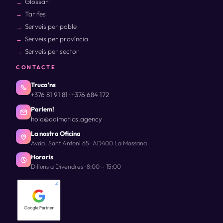
Glossari
Tarifes
Serveis per poble
Serveis per província
Serveis per sector
CONTACTE
Truca'ns
+376 81 91 81
+376 684 172
·
Parlem!
hola@daimatics.agency
La nostra Oficina
Avda. Sant Antoni 65 · AD400 La Massana
Horaris
Dilluns a Divendres · 8:00 – 15:00