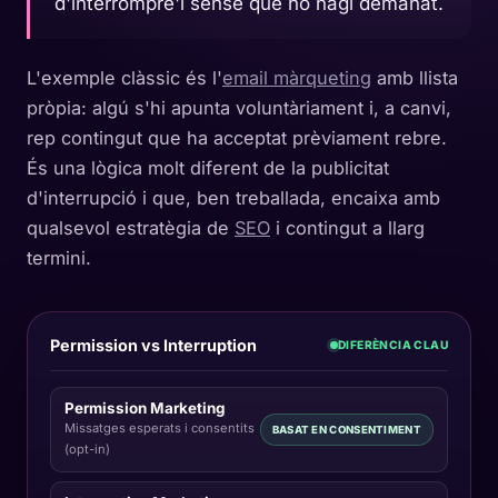
d'interrompre'l sense que ho hagi demanat.
L'exemple clàssic és l'
email màrqueting
amb llista
pròpia: algú s'hi apunta voluntàriament i, a canvi,
rep contingut que ha acceptat prèviament rebre.
És una lògica molt diferent de la publicitat
d'interrupció i que, ben treballada, encaixa amb
qualsevol estratègia de
SEO
i contingut a llarg
termini.
Permission vs Interruption
DIFERÈNCIA CLAU
Permission Marketing
Missatges esperats i consentits
BASAT EN CONSENTIMENT
(opt-in)