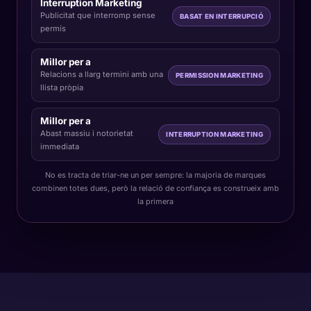
Interruption Marketing
Publicitat que interromp sense
BASAT EN INTERRUPCIÓ
permís
Millor per a
Relacions a llarg termini amb una
PERMISSION MARKETING
llista pròpia
Millor per a
Abast massiu i
notorietat
INTERRUPTION MARKETING
immediata
No es tracta de triar-ne un per sempre: la majoria de marques
combinen totes dues, però la relació de confiança es construeix amb
la primera